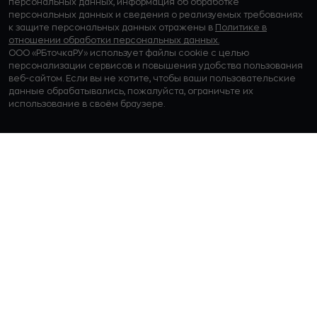
© 2012-2026 ООО «РБточкаРУ». ИНН 7729703526, КПП 772501001,
ОГРН 1127746119841
ООО «РБточкаРУ» является оператором по обработке
персональных данных, информация об обработке
персональных данных и сведения о реализуемых требованиях
к защите персональных данных отражены в
Политике в
отношении обработки персональных данных.
ООО «РБточкаРУ» использует файлы cookie с целью
персонализации сервисов и повышения удобства пользования
веб-сайтом. Если вы не хотите, чтобы ваши пользовательские
данные обрабатывались, пожалуйста, ограничьте их
использование в своём браузере.