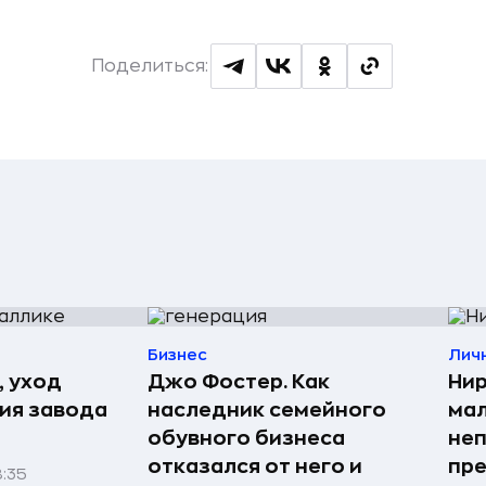
Поделиться:
Бизнес
Лич
, уход
Джо Фостер. Как
Нир
рия завода
наследник семейного
мал
обувного бизнеса
неп
отказался от него и
пре
8:35