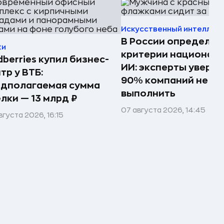
Искусственный интеллек
В России определил
ки
критерии национал
dberries купил бизнес-
ИИ: эксперты увере
тр у ВТБ:
90% компаний не см
едполагаемая сумма
выполнить
лки — 13 млрд ₽
07 августа 2026, 14:45
вгуста 2026, 16:15