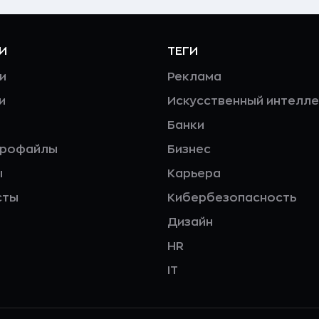
И
ТЕГИ
и
Реклама
и
Искусственный интелле
Банки
профайлы
Бизнес
ы
Карьера
сты
Кибербезопасность
Дизайн
HR
IT