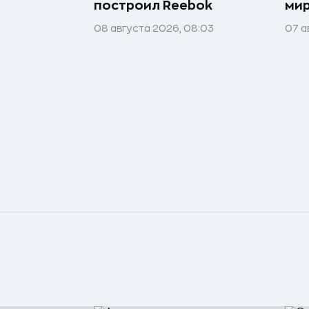
построил Reebok
мир
08 августа 2026, 08:03
07 а