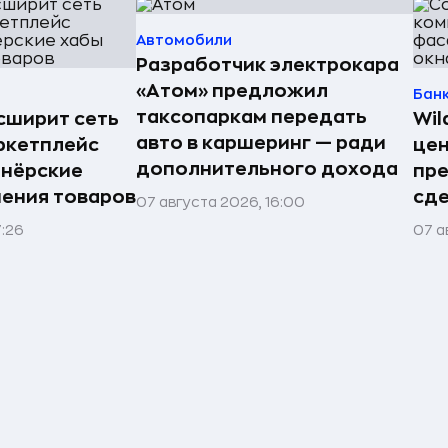
Автомобили
Разработчик электрокара
«Атом» предложил
Бан
таксопаркам передать
асширит сеть
Wil
авто в каршеринг — ради
ркетплейс
цен
дополнительного дохода
тнёрские
пр
нения товаров
сде
07 августа 2026, 16:00
7:26
07 а