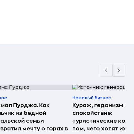
ное
Немалый бизнес
мал Пурджа. Как
Кураж, гедонизм и
ьчик из бедной
спокойствие:
альской семьи
туристические комп
вратил мечту о горах в
том, чего хотят их 