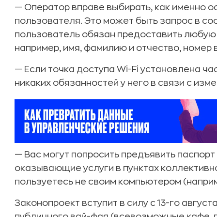
— Оператор вправе выбирать, как именно 
пользователя. Это может быть запрос в со
пользователь обязан предоставить любу
например, имя, фамилию и отчество, номер 
— Если точка доступа Wi-Fi установлена ча
никаких обязанностей у него в связи с изм
— Вас могут попросить предъявить паспорт
оказывающие услуги в пунктах коллективно
пользуетесь не своим компьютером (наприм
Законопроект вступит в силу с 13-го авгус
публичного вай-фая (всевозможные кафе, 