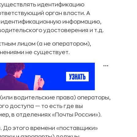
осуществлять идентификацию
ответствующий орган власти. А
ю идентификационную информацию,
водительского удостоверения и т.д.
стным лицом (а не оператором),
енениями не существует.
 (или водительские права) операторы,
го доступа — то есть где вы
ер, в отделениях «Почты России»).
та. До этого времени «поставщики»
парки и аэропорты) должны