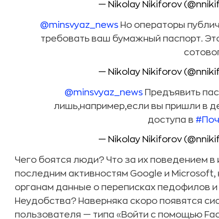
— Nikolay Nikiforov (@nniki
@minsvyaz_news
Но операторы публич
требовать ваш бумажный паспорт. Это
сотово
— Nikolay Nikiforov (@nniki
@minsvyaz_news
Предъявить пас
лишь,например,если вы пришли в д
доступа в
#Поч
— Nikolay Nikiforov (@nniki
Чего боятся люди? Что за их поведением в
последним активностям Google и Microsoft
органам данные о переписках педофилов и т
Неудобства? Наверняка скоро появятся с
пользователя — типа «Войти с помощью Fa