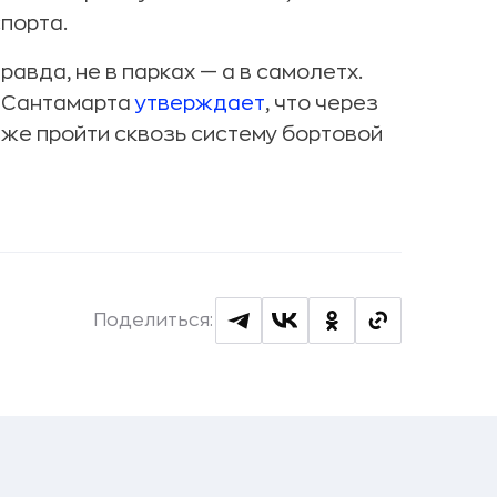
порта.
равда, не в парках — а в самолетх.
н Сантамарта
утверждает
, что через
аже пройти сквозь систему бортовой
Поделиться: