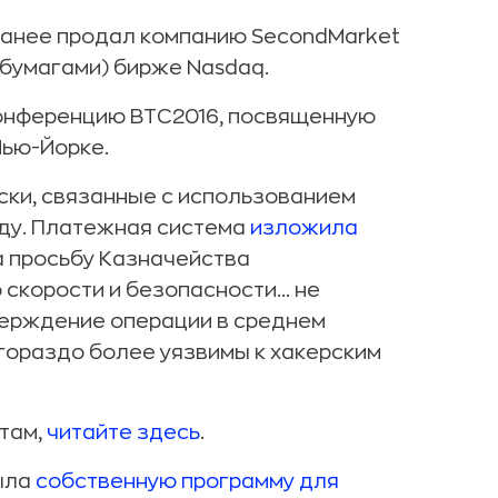
ранее продал компанию SecondMarket
 бумагами) бирже Nasdaq.
ь конференцию BTC2016, посвященную
Нью-Йорке.
иски, связанные с использованием
ду. Платежная система
изложила
а просьбу Казначейства
скорости и безопасности... не
верждение операции в среднем
 гораздо более уязвимы к хакерским
ютам,
читайте здесь
.
рыла
собственную программу для