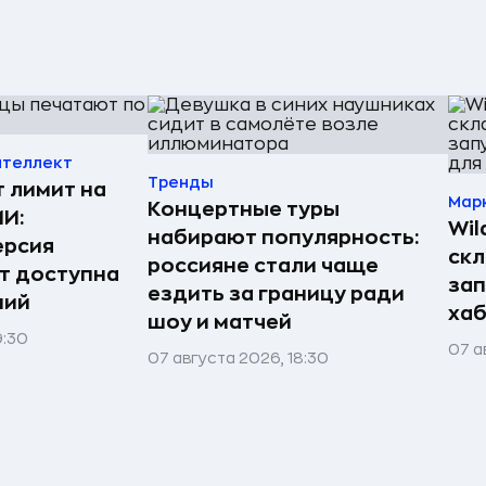
нтеллект
Тренды
т лимит на
Мар
Концертные туры
ИИ:
Wil
набирают популярность:
ерсия
скл
россияне стали чаще
т доступна
зап
ездить за границу ради
ний
хаб
шоу и матчей
9:30
07 а
07 августа 2026, 18:30