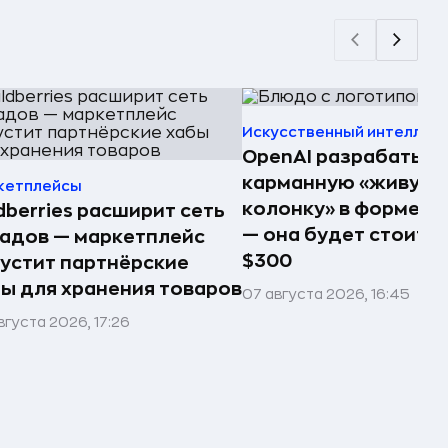
Искусственный интеллек
OpenAI разрабатыв
карманную «живую
кетплейсы
колонку» в форме п
dberries расширит сеть
— она будет стоить 
адов — маркетплейс
$300
устит партнёрские
ы для хранения товаров
07 августа 2026, 16:45
вгуста 2026, 17:26