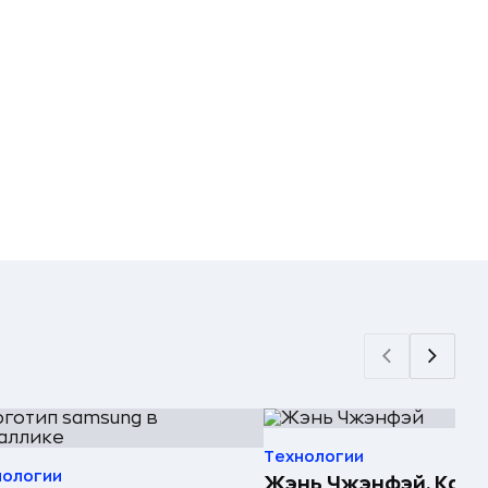
Технологии
нологии
Жэнь Чжэнфэй. Как 