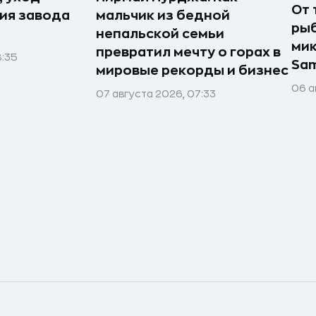
От 
рия завода
мальчик из бедной
рыб
непальской семьи
мик
превратил мечту о горах в
8:35
Sa
мировые рекорды и бизнес
06 а
07 августа 2026, 07:33