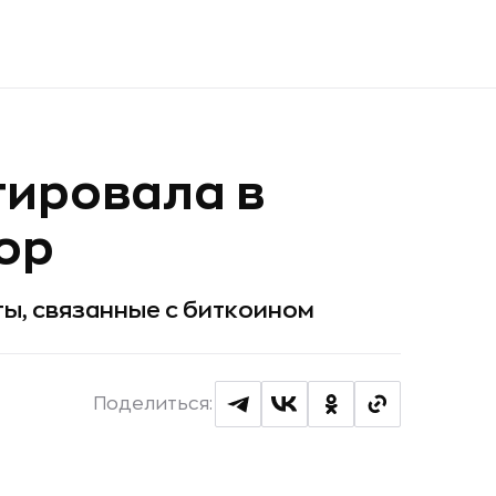
тировала в
ор
кты, связанные с биткоином
Поделиться: