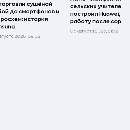
торговли сушёной
сельских учителей
ой до смартфонов и
построил Huawei, по
росхем: история
работу после сорок
msung
05 августа 2026, 21:32
вгуста 2026, 09:02