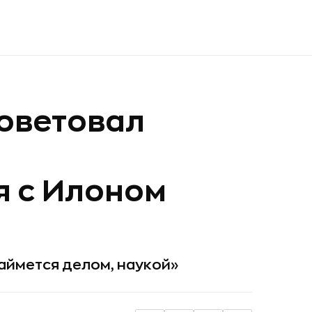
оветовал
я с Илоном
займется делом, наукой»