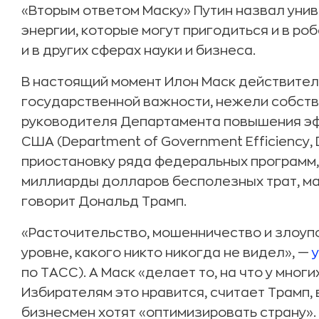
«Вторым ответом Маску» Путин назвал уни
энергии, которые могут пригодиться и в роб
и в других сферах науки и бизнеса.
В настоящий момент Илон Маск действите
государственной важности, нежели собств
руководителя Департамента повышения эф
США (Department of Government Efficiency
приостановку ряда федеральных программ,
миллиарды долларов бесполезных трат, ма
говорит Дональд Трамп.
«Расточительство, мошенничество и злоуп
уровне, какого никто никогда не видел», —
по ТАСС). А Маск «делает то, на что у мног
Избирателям это нравится, считает Трамп, в
бизнесмен хотят «оптимизировать страну».