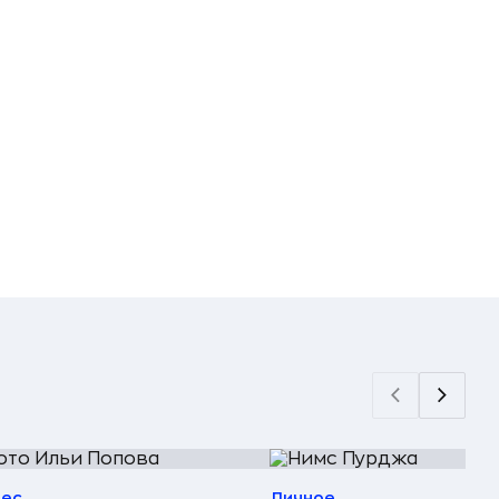
нес
Личное