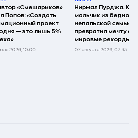
автор «Смешариков»
Нирмал Пурджа. Как
я Попов: «Создать
мальчик из бедной
имационный проект
непальской семьи
одня — это лишь 5%
превратил мечту о г
еха»
мировые рекорды и 
юля 2026, 10:00
07 августа 2026, 07:33