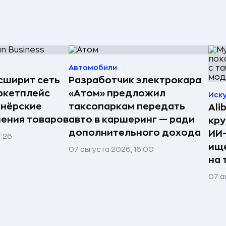
Автомобили
асширит сеть
Разработчик электрокара
ркетплейс
«Атом» предложил
Иск
тнёрские
таксопаркам передать
Ali
нения товаров
авто в каршеринг — ради
кру
дополнительного дохода
ИИ-
7:26
ище
07 августа 2026, 16:00
на 
07 а