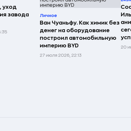
, уход
Со
рия завода
Иль
Личное
ан
Ван Чуаньфу. Как химик без
сег
денег на оборудование
8:35
усп
построил автомобильную
империю BYD
20 и
27 июля 2026, 22:13