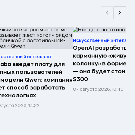
Искусственный интеллек
OpenAI разрабатыв
карманную «живую
усственный интеллект
колонку» в форме п
baba введет плату для
— она будет стоить 
пных пользователей
$300
модели Qwen: компания
т способ заработать
07 августа 2026, 16:45
технологиях
вгуста 2026, 14:22