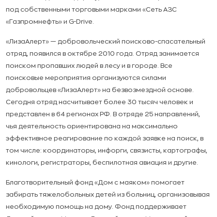
под собственными торговыми марками «Сеть АЗС
«Газпромнефть» и G-Drive.
«ЛизаАлерт» — добровольческий поисково-спасательный
отряд, появился в октябре 2010 года. Отряд занимается
поиском пропавших людей в лесу и в городе. Все
поисковые мероприятия организуются силами
добровольцев «ЛизаАлерт» на безвозмездной основе.
Сегодня отряд насчитывает более 30 тысяч человек и
представлен в 64 регионах РФ. В отряде 25 направлений,
чья деятельность ориентирована на максимально
эффективное реагирование по каждой заявке на поиск, в
том числе: координаторы, инфорги, связисты, картографы,
кинологи, регистраторы, беспилотная авиация и другие.
Благотворительный фонд «Дом с маяком» помогает
забирать тяжелобольных детей из больниц, организовывая
необходимую помощь на дому. Фонд поддерживает