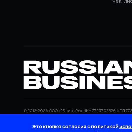
Чек-ли
© 2012-2026 ООО «РБточкаРУ». ИНН 7729703526, КПП 772
ООО «РБточкаРУ» является оператором по обработке п
информация об обработке персональных данных и све
Это кнопка согласия с политикой
испо
требованиях к защите персональных данных отражены
обработки персональных данных.