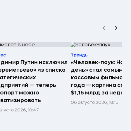
нес
Тренды
димир Путин исключил
«Человек-паук: Нов
реметьево» из списка
день» стал самым
атегических
кассовым фильмом 
дприятий — теперь
года — картина соб
ропорт можно
$1,15 млрд за недел
ватизировать
06 августа 2026, 18:15
вгуста 2026, 18:47