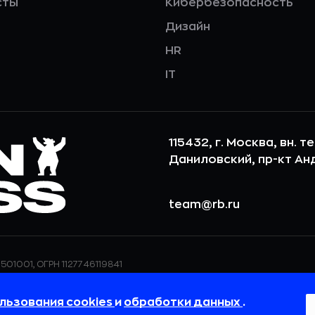
сты
Кибербезопасность
Дизайн
HR
IT
115432, г. Москва, вн. т
Даниловский, пр-кт Андр
team@rb.ru
501001, ОГРН 1127746119841
ерсональных данных,
ООО «РБточкаРУ» использует фай
дения о реализуемых
повышения удобства пользования
льзования cookies
и
обработки данных
.
 в
Политике в отношении
пользовательские данные обраба
своём браузере.