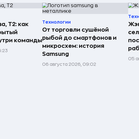
Тех
Технологии
а, Т2: как
Жэн
От торговли сушёной
рытый
сел
рыбой до смартфонов и
утри команды
пос
микросхем: история
раб
6:23
Samsung
05 а
06 августа 2026, 09:02