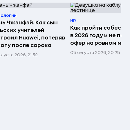
нологии
HR
ь Чжэнфэй. Как сын
Как пройти собесед
ьских учителей
в 2026 году и не пот
троил Huawei, потеряв
офер на ровном мес
оту после сорока
05 августа 2026, 20:25
вгуста 2026, 21:32