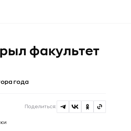
крыл факультет
тора года
Поделиться: