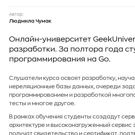
Автор:
Людмила Чумак
Онлайн-университет GeekUnivers
разработки. За полтора года с
программирования на Go.
Слушатели курса освоят разработку, науч
нереляционные базы данных, очереди зада
программированием и разработкой многопо
тесты и многое другое.
В рамках обучения студенты создадут сер
архитектуре и высоконагруженный сервис з
получат свидетельство и сертификат, по