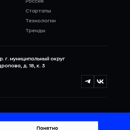
Россия
Стартапы
Технологии
Тренды
ер. г. муниципальный округ
опова, д. 18, к. 3
лы cookie с целью персонализации сервисов и
 веб-сайтом. Если вы не хотите, чтобы ваши
тывались, пожалуйста, ограничьте их использование в
Понятно