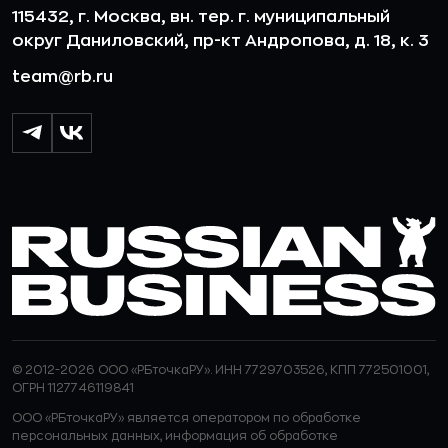
115432, г. Москва, вн. тер. г. муниципальный
округ Даниловский, пр-кт Андропова, д. 18, к. 3
team@rb.ru
© 2012-2026 ООО «РБточкаРУ». ИНН 7729703526, КПП 772501001,
ОГРН 1127746119841
ООО «РБточкаРУ» является оператором по обработке
персональных данных, информация об обработке