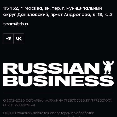
115432, г. Москва, вн. тер. г. муниципальный
округ Даниловский, пр-кт Андропова, д. 18, к. 3
team@rb.ru
© 2012-2026 ООО «РБточкаРУ». ИНН 7729703526, КПП 772501001,
ОГРН 1127746119841
ООО «РБточкаРУ» является оператором по обработке