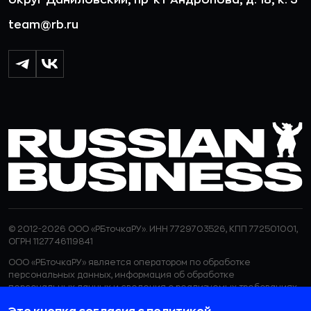
округ Даниловский, пр-кт Андропова, д. 18, к. 3
team@rb.ru
© 2012-2026 ООО «РБточкаРУ». ИНН 7729703526, КПП 772501001,
ОГРН 1127746119841
ООО «РБточкаРУ» является оператором по обработке
персональных данных, информация об обработке
персональных данных и сведения о реализуемых требованиях
к защите персональных данных отражены в
Политике в