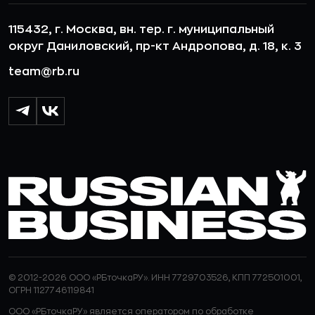
115432, г. Москва, вн. тер. г. муниципальный
округ Даниловский, пр-кт Андропова, д. 18, к. 3
team@rb.ru
© 2012-2026 ООО «РБточкаРУ». ИНН 7729703526, КПП 772501001,
ОГРН 1127746119841
ООО «РБточкаРУ» является оператором по обработке