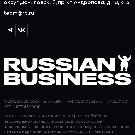
округ Даниловский, пр-кт Андропова, д. 18, к. 3
team@rb.ru
© 2012-2026 ООО «РБточкаРУ». ИНН 7729703526, КПП 772501001,
ОГРН 1127746119841
ООО «РБточкаРУ» является оператором по обработке
персональных данных, информация об обработке
персональных данных и сведения о реализуемых требованиях
к защите персональных данных отражены в
Политике в