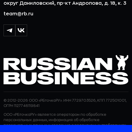
округ Даниловский, пр-кт Андропова, д. 18, к. 3
team@rb.ru
© 2012-2026 ООО «РБточкаРУ». ИНН 7729703526, КПП 772501001,
ОГРН 1127746119841
ООО «РБточкаРУ» является оператором по обработке
персональных данных, информация об обработке
персональных данных и сведения о реализуемых требованиях
к защите персональных данных отражены в
Политике в