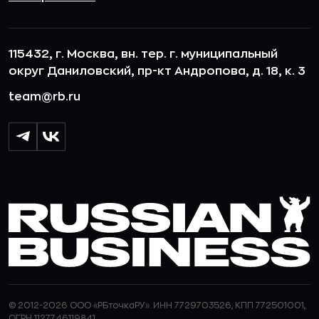
115432, г. Москва, вн. тер. г. муниципальный
округ Даниловский, пр-кт Андропова, д. 18, к. 3
team@rb.ru
© 2012-2026 ООО «РБточкаРУ». ИНН 7729703526, КПП 772501001,
ОГРН 1127746119841