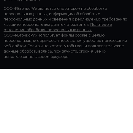
ООО «РБточкаРУ» является оператором по обработке
персональных данных, информация об обработке
персональных данных и сведения о реализуемых требованиях
к защите персональных данных отражены в
Политике в
отношении обработки персональных данных.
ООО «РБточкаРУ» использует файлы cookie с целью
персонализации сервисов и повышения удобства пользования
веб-сайтом. Если вы не хотите, чтобы ваши пользовательские
данные обрабатывались, пожалуйста, ограничьте их
использование в своём браузере.