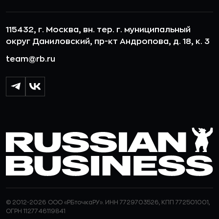
115432, г. Москва, вн. тер. г. муниципальный
округ Даниловский, пр-кт Андропова, д. 18, к. 3
team@rb.ru
© 2012-2026 ООО «РБточкаРУ». ИНН 7729703526, КПП 772501001,
ОГРН 1127746119841