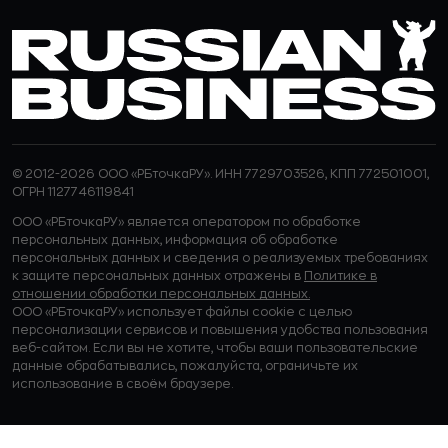
© 2012-2026 ООО «РБточкаРУ». ИНН 7729703526, КПП 772501001,
ОГРН 1127746119841
ООО «РБточкаРУ» является оператором по обработке
персональных данных, информация об обработке
персональных данных и сведения о реализуемых требованиях
к защите персональных данных отражены в
Политике в
отношении обработки персональных данных.
ООО «РБточкаРУ» использует файлы cookie с целью
персонализации сервисов и повышения удобства пользования
веб-сайтом. Если вы не хотите, чтобы ваши пользовательские
данные обрабатывались, пожалуйста, ограничьте их
использование в своём браузере.