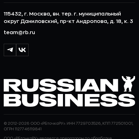
115432, г. Москва, вн. тер. г. муниципальный
округ Даниловский, пр-кт Андропова, д. 18, к. 3
team@rb.ru
© 2012-2026 ООО «РБточкаРУ». ИНН 7729703526, КПП 772501001,
ОГРН 1127746119841
ООО «РБточкаРУ» является оператором по обработке