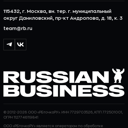
115432, г. Москва, вн. тер. г. муниципальный
округ Даниловский, пр-кт Андропова, д. 18, к. 3
team@rb.ru
© 2012-2026 ООО «РБточкаРУ». ИНН 7729703526, КПП 772501001,
ОГРН 1127746119841
ООО «РБточкаРУ» является оператором по обработке