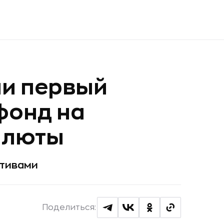
ли первый
фонд на
алюты
тивами
Поделиться: