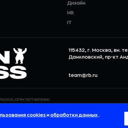
Дизайн
HR
IT
115432, г. Москва, вн. т
Даниловский, пр-кт Андр
team@rb.ru
501001, ОГРН 1127746119841
ерсональных данных,
ООО «РБточкаРУ» использует фай
дения о реализуемых
повышения удобства пользования
льзования cookies
и
обработки данных
.
 в
Политике в отношении
пользовательские данные обраба
своём браузере.