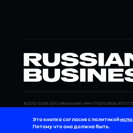
© 2012-2026 ООО «РБточкаРУ». ИНН 7729703526, КПП 772
ООО «РБточкаРУ» является оператором по обработке п
информация об обработке персональных данных и све
Это кнопка согласия с политикой
испо
требованиях к защите персональных данных отражены
обработки персональных данных.
Потому что она должна быть.