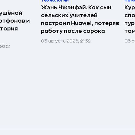
Технологии
Нем
Жэнь Чжэнфэй. Как сын
Кур
сушёной
сельских учителей
спо
ртфонов и
построил Huawei, потеряв
тур
стория
работу после сорока
том
05 августа 2026, 21:32
05 а
09:02