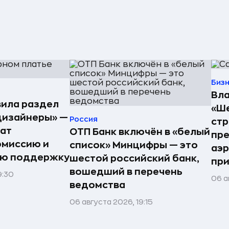
Биз
Вла
ила раздел
«Ше
дизайнеры» —
Россия
стр
ат
ОТП Банк включён в «белый
пре
омиссию и
список» Минцифры — это
аэ
ую поддержку
шестой российский банк,
при
вошедший в перечень
9:30
06 а
ведомства
06 августа 2026, 19:15