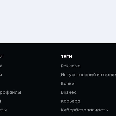
И
ТЕГИ
и
Реклама
и
Искусственный интелле
Банки
профайлы
Бизнес
ы
Карьера
сты
Кибербезопасность