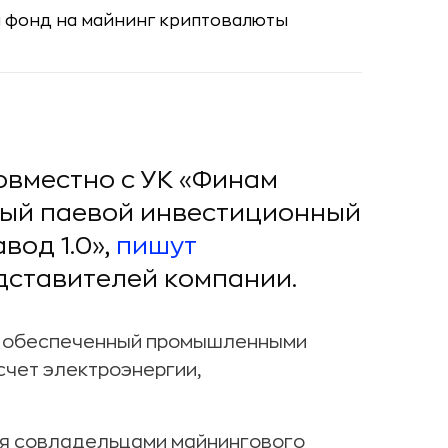
овместно с УК «Финам
тый паевой инвестиционный
вод 1.0»,
пишут
дставителей компании.
д, обеспеченный промышленными
чет электроэнергии,
я совладельцами майнингового