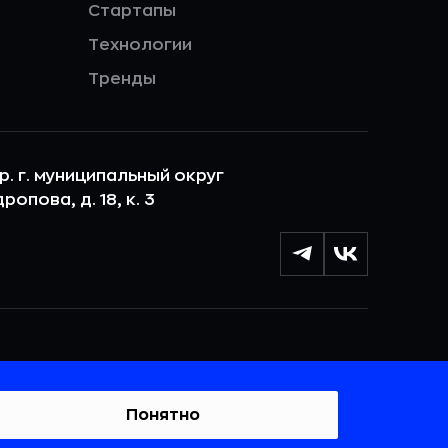
Стартапы
Технологии
Тренды
ер. г. муниципальный округ
опова, д. 18, к. 3
лы cookie с целью персонализации сервисов и
 веб-сайтом. Если вы не хотите, чтобы ваши
тывались, пожалуйста, ограничьте их использование в
Понятно