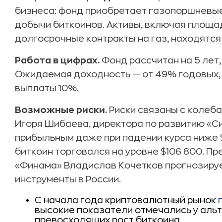
бизнеса: фонд приобретает газопоршневые
добычи биткоинов. Активы, включая площа
долгосрочные контракты на газ, находятс
Работа в цифрах.
Фонд рассчитан на 5 лет,
Ожидаемая доходность — от 49% годовых
выплаты 10%.
Возможные риски.
Риски связаны с колеба
Игоря Шибаева, директора по развитию «Си
прибыльным даже при падении курса ниже 
биткоин торговался на уровне $106 800. П
«Финама» Владислав Кочетков прогнозируе
инструменты в России.
С начала года криптовалютный рынок
высокие показатели отмечались у альтк
превосходящих рост биткоина.