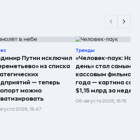
нес
Тренды
димир Путин исключил
«Человек-паук: Нов
реметьево» из списка
день» стал самым
атегических
кассовым фильмом 
дприятий — теперь
года — картина соб
ропорт можно
$1,15 млрд за недел
ватизировать
06 августа 2026, 18:15
вгуста 2026, 18:47