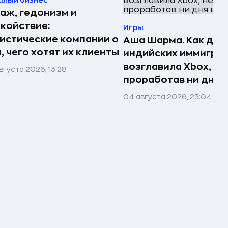
алый бизнес
аж, гедонизм и
койствие:
Игры
истические компании о
Аша Шарма. Как доч
, чего хотят их клиенты
индийских иммигра
возглавила Xbox, не
вгуста 2026, 13:28
проработав ни дня в
04 августа 2026, 23:04