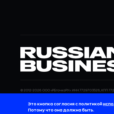
© 2012-2026 ООО «РБточкаРУ». ИНН 7729703526, КПП 772
ООО «РБточкаРУ» является оператором по обработке п
информация об обработке персональных данных и све
Это кнопка согласия с политикой
испо
требованиях к защите персональных данных отражены
обработки персональных данных.
Потому что она должна быть.