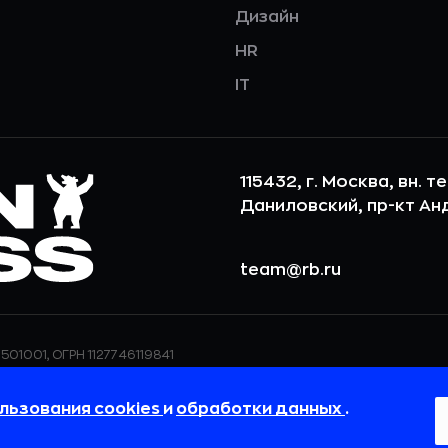
Дизайн
HR
IT
115432, г. Москва, вн. т
Даниловский, пр-кт Андр
team@rb.ru
501001, ОГРН 1127746119841
ерсональных данных,
ООО «РБточкаРУ» использует фай
дения о реализуемых
повышения удобства пользования
льзования cookies
и
обработки данных
.
 в
Политике в отношении
пользовательские данные обраба
своём браузере.