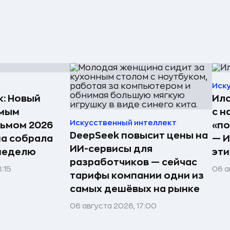
Иск
к: Новый
Ило
амым
с н
Искусственный интеллект
ьмом 2026
«по
DeepSeek повысит цены на
на собрала
— И
ИИ-сервисы для
 неделю
эти
разработчиков — сейчас
:15
06 а
тарифы компании одни из
самых дешёвых на рынке
06 августа 2026, 17:00