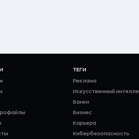
И
ТЕГИ
и
Реклама
и
Искусственный интелле
Банки
профайлы
Бизнес
ы
Карьера
сты
Кибербезопасность