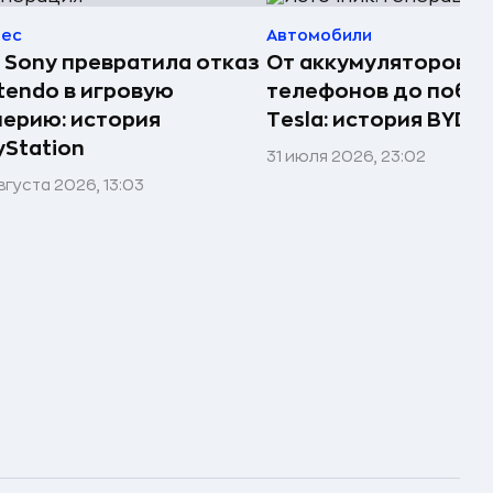
нес
Автомобили
 Sony превратила отказ
От аккумуляторов д
tendo в игровую
телефонов до побе
ерию: история
Tesla: история BYD
yStation
31 июля 2026, 23:02
вгуста 2026, 13:03