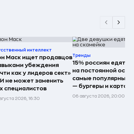
усственный интеллект
Тренды
н Маск ищет продавцов
15% россиян едят ф
авыками убеждения
на постоянной осно
чти как у лидеров сект»
самые популярные 
И не может заменить
— бургеры и картош
х специалистов
06 августа 2026, 20:00
вгуста 2026, 16:30