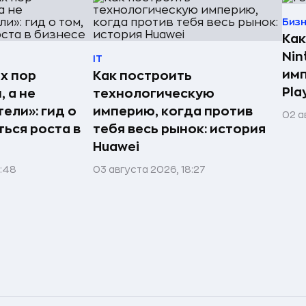
Биз
Как
Nin
IT
имп
х пор
Как построить
Pla
 а не
технологическую
ели»: гид о
империю, когда против
02 а
ться роста в
тебя весь рынок: история
Huawei
1:48
03 августа 2026, 18:27