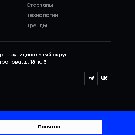
Стартапы
Технологии
Тренды
ер. г. муниципальный округ
опова, д. 18, к. 3
лы cookie с целью персонализации сервисов и
 веб-сайтом. Если вы не хотите, чтобы ваши
тывались, пожалуйста, ограничьте их использование в
Понятно