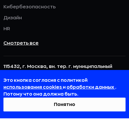
Кибербезопасность
Дизайн
HR
Смотреть все
115432, г. Москва, вн. тер. г. муниципальный
округ Даниловский, пр-кт Андропова, д. 18, к. 3
Это кнопка согласия с политикой
team@rb.ru
использования cookies
и
обработки данных
.
Потому что она должна быть.
Понятно