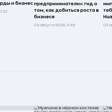
рды и бизнес
предприниматели»: гид о
имп
том, как добиться роста в
теб
7:33
бизнесе
Hua
04 августа 2026, 11:48
03 а