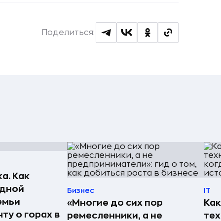
Поделиться:
а. Как
едной
Бизнес
IT
емьи
«Многие до сих пор
Как
ту о горах в
ремесленники, а не
те