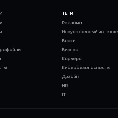
И
ТЕГИ
и
Реклама
и
Искусственный интелле
Банки
профайлы
Бизнес
ы
Карьера
сты
Кибербезопасность
Дизайн
HR
IT