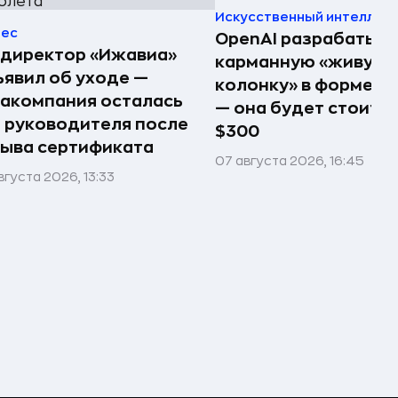
Искусственный интеллек
нес
OpenAI разрабатыв
ндиректор «Ижавиа»
карманную «живую
явил об уходе —
колонку» в форме п
акомпания осталась
— она будет стоить 
 руководителя после
$300
ыва сертификата
07 августа 2026, 16:45
вгуста 2026, 13:33