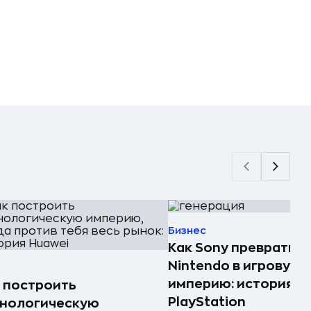
Бизнес
Как Sony превратила
Nintendo в игровую
империю: история
 построить
PlayStation
хнологическую