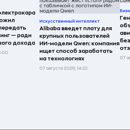
Биз
электрокара
Ге
ложил
Искусственный интеллект
объ
передать
Alibaba введет плату для
ави
ринг — ради
крупных пользователей
без
ного дохода
ИИ-модели Qwen: компания
отз
ищет способ заработать
6:00
07 а
на технологиях
07 августа 2026, 14:22