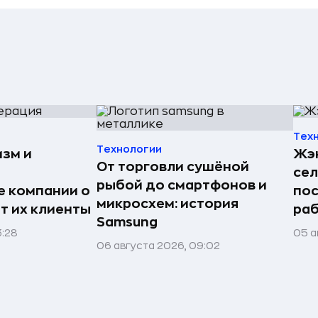
Тех
Технологии
изм и
Жэн
От торговли сушёной
сел
рыбой до смартфонов и
е компании о
пос
микросхем: история
ят их клиенты
раб
Samsung
3:28
05 а
06 августа 2026, 09:02