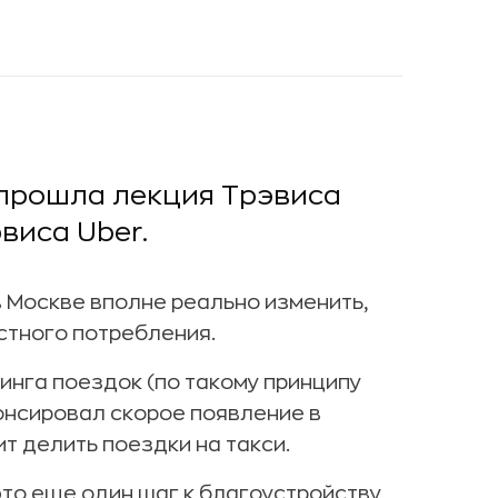
 прошла лекция Трэвиса
виса Uber.
 Москве вполне реально изменить,
стного потребления.
инга поездок (по такому принципу
нонсировал скорое появление в
ит делить поездки на такси.
это еще один шаг к благоустройству