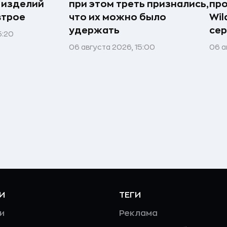
 изделий
при этом треть признались,
про
втрое
что их можно было
Wil
удержать
сер
5:20
06 августа 2026, 15:00
06 а
И
ТЕГИ
и
Реклама