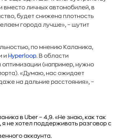
и вместо личных автомобилей, в
ство, будет снижена плотность
делаем города лучше», – шутит
альностью, по мнению Каланика,
и и
Hyperloop
. В области
 оптимизации (например, нужно
порта). «Думаю, нас ожидает
даже на дальние расстояния», –
ика в Uber – 4,9. «Не знаю, как так
, я не хотел поддерживать разговор с
венного аккаунта.