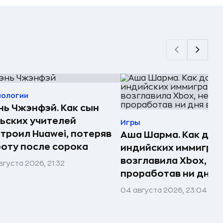
нологии
ь Чжэнфэй. Как сын
ьских учителей
Игры
троил Huawei, потеряв
Аша Шарма. Как доч
оту после сорока
индийских иммигра
возглавила Xbox, не
вгуста 2026, 21:32
проработав ни дня в
04 августа 2026, 23:04