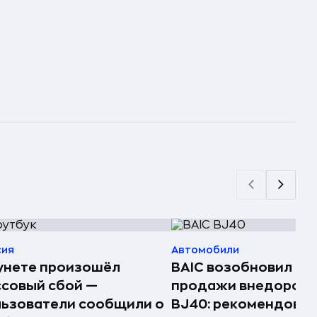
сия
Автомобили
унете произошёл
BAIC возобновил в 
совый сбой —
продажи внедорож
ьзователи сообщили о
BJ40: рекомендова