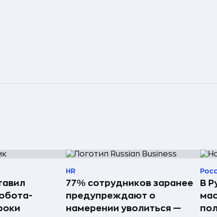
HR
Рос
тавил
77% сотрудников заранее
В Р
обота-
предупреждают о
мас
роки
намерении уволиться —
пол