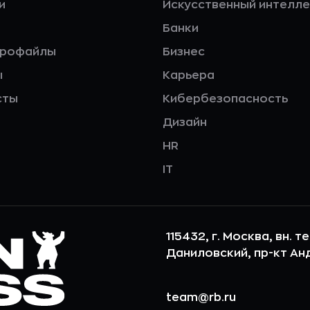
и
Искусственный интелле
Банки
профайлы
Бизнес
ы
Карьера
сты
Кибербезопасность
Дизайн
HR
IT
115432, г. Москва, вн. т
Даниловский, пр-кт Андр
team@rb.ru