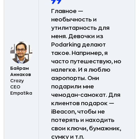
Главное —
необычность и
утилитарность для
меня. Девочки из
Podarking делают
такое. Например, я
часто путешествую, но
Байрам
налегке. И я люблю
Аннаков
аэропорты. Они
Crazy
подарили мне
CEO
Empatika
чемодан-самокат. Для
клиентов подарок —
iBeacon, чтобы не
потерять и находить
свои ключи, бумажник,
сумку и т.п.