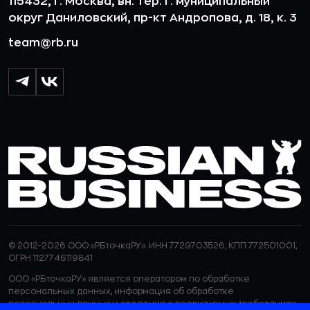
115432, г. Москва, вн. тер. г. муниципальный
округ Даниловский, пр-кт Андропова, д. 18, к. 3
team@rb.ru
© 2012-2026 ООО «РБточкаРУ». ИНН 7729703526, КПП 772501001,
ОГРН 1127746119841
ООО «РБточкаРУ» является оператором по обработке
персональных данных, информация об обработке
персональных данных и сведения о реализуемых требованиях