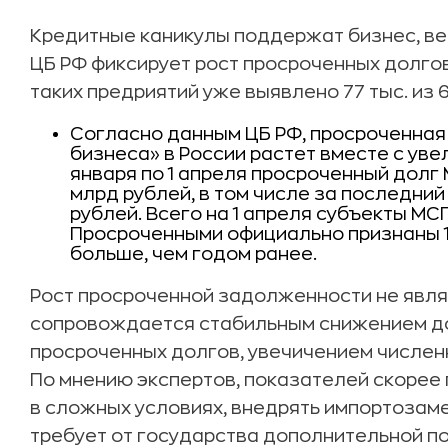
Кредитные каникулы поддержат бизнес, вед
ЦБ РФ фиксирует рост просроченных долгов 
таких предриятий уже выявлено 77 тыс. из 6
Согласно данным ЦБ РФ, просроченная
бизнеса» в России растет вместе с уве
января по 1 апреля просроченный долг 
млрд рублей, в том числе за последний
рублей. Всего на 1 апреля субъекты МС
Просроченными официально признаны 132
больше, чем годом ранее.
Рост просроченной задолженности не явля
сопровождается стабильным снижением д
просроченных долгов, увечичением числен
По мнению экспертов, показателей скорее 
в сложных условиях, внедрять импортозаме
требует от государства дополнительной п