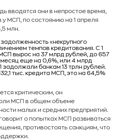
ь вводятся они в непростое время,
у МСП, по состоянию на 1 апреля
,5 млн.
 задолженность «некрупного
личением темпов кредитования. С 1
МСП вырос на 37 млрд рублей, до 657
 месяц еще на 0,6%, или 4 млрд
П задолжали банкам 13 трлн рублей.
,1 тыс. кредита МСП, это на 64,5%
ется критическим, он
оли МСП в общем объеме
ности малых и средних предприятий.
говорит о попытках МСП развиваться
щения, противостоять санкциям, что
оддержки.