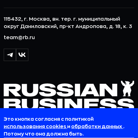
115432, г. Москва, вн. тер. г. муниципальный
округ Даниловский, пр-кт Андропова, д. 18, к. 3
team@rb.ru
Это кнопка согласия с политикой
использования cookies
и
обработки данных
.
© 2012-2026 ООО «РБточкаРУ». ИНН 7729703526, КПП 772501001,
Потому что она должна быть.
ОГРН 1127746119841