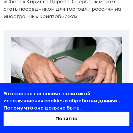
«Сбера» Кирилла Царева, Сбербанк может
стать посредником для торговли россиян на
иностранных криптобиржах.
Это кнопка согласия с политикой
использования cookies
и
обработки данных
.
Потому что она должна быть.
Понятно
Сбербанк запустит криптокошелёк и
цифровой депозитарий — другие