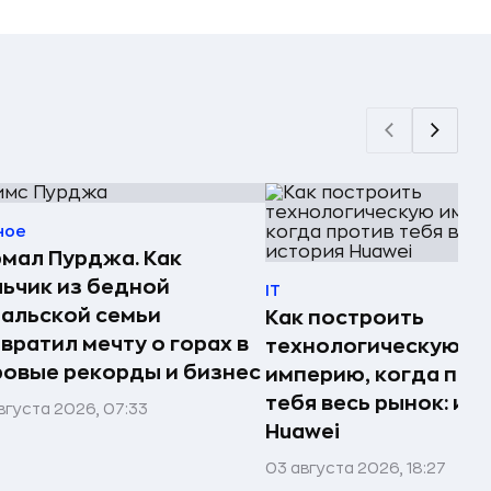
ное
мал Пурджа. Как
ьчик из бедной
IT
альской семьи
Как построить
вратил мечту о горах в
технологическую
овые рекорды и бизнес
империю, когда про
тебя весь рынок: ис
вгуста 2026, 07:33
Huawei
03 августа 2026, 18:27