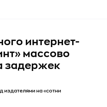
ого интернет-
инт» массово
а задержек
ед издателями на «сотни