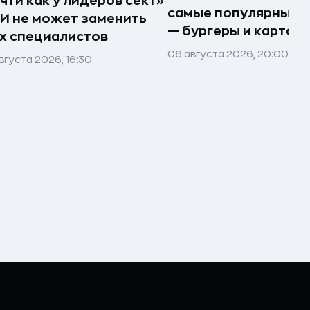
чти как у лидеров сект»
самые популярные 
И не может заменить
— бургеры и картош
х специалистов
06 августа 2026, 20:00
вгуста 2026, 16:30