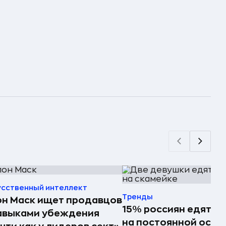
усственный интеллект
Тренды
н Маск ищет продавцов
15% россиян едят ф
авыками убеждения
на постоянной осно