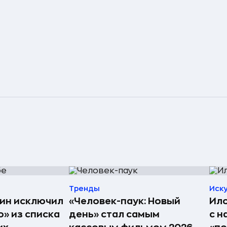
Тренды
Иск
ин исключил
«Человек-паук: Новый
Ило
» из списка
день» стал самым
с н