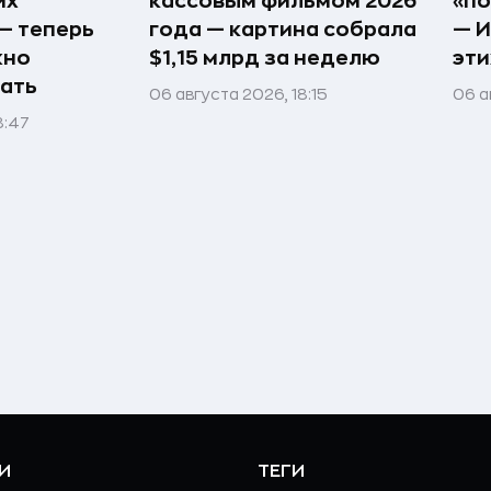
их
кассовым фильмом 2026
«по
— теперь
года — картина собрала
— И
жно
$1,15 млрд за неделю
эти
ать
06 августа 2026, 18:15
06 а
8:47
И
ТЕГИ