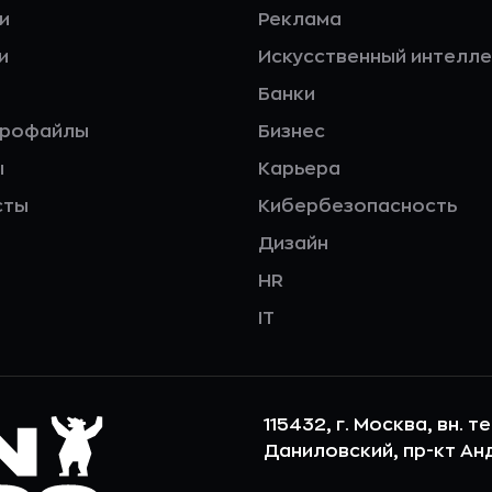
и
Реклама
и
Искусственный интелле
Банки
профайлы
Бизнес
ы
Карьера
сты
Кибербезопасность
Дизайн
HR
IT
115432, г. Москва, вн. т
Даниловский, пр-кт Андр