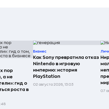
Бизнес
Лич
Как Sony превратила отказ
Нир
Nintendo в игровую
мал
империю: история
неп
х пор
PlayStation
пре
 а не
мир
ели»: гид о
02 августа 2026, 13:03
ться роста в
07 а
1:48