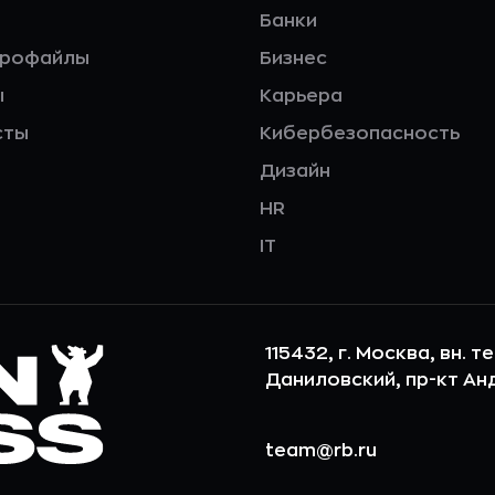
Банки
профайлы
Бизнес
ы
Карьера
сты
Кибербезопасность
Дизайн
HR
IT
115432, г. Москва, вн. т
Даниловский, пр-кт Андр
team@rb.ru