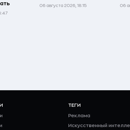
ать
06 августа 2026, 18:15
06 а
8:47
И
ТЕГИ
и
Реклама
и
Искусственный интелле