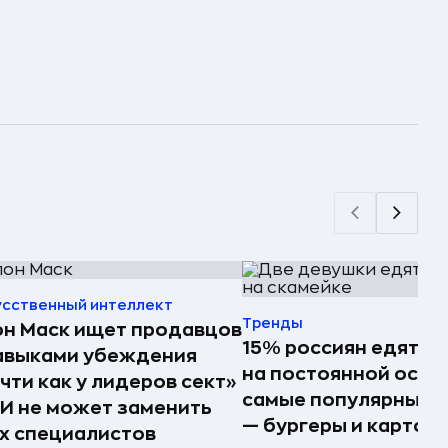
усственный интеллект
Тренды
н Маск ищет продавцов
15% россиян едят ф
авыками убеждения
на постоянной осно
чти как у лидеров сект»
самые популярные 
И не может заменить
— бургеры и картош
х специалистов