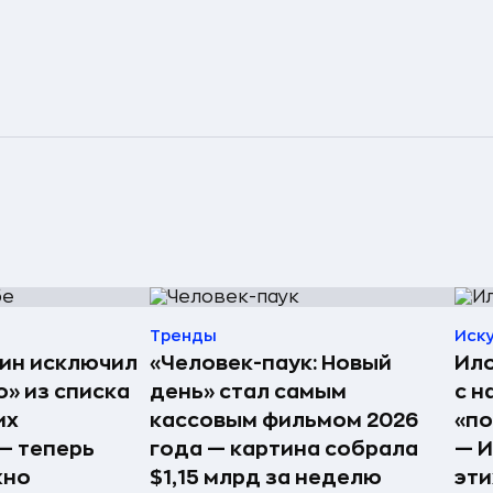
Тренды
Иск
ин исключил
«Человек-паук: Новый
Ило
» из списка
день» стал самым
с н
их
кассовым фильмом 2026
«по
— теперь
года — картина собрала
— И
жно
$1,15 млрд за неделю
эти