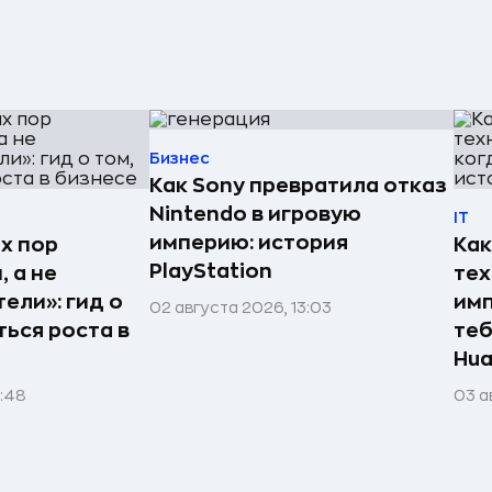
Бизнес
Как Sony превратила отказ
Nintendo в игровую
IT
империю: история
х пор
Как
PlayStation
 а не
те
ели»: гид о
имп
02 августа 2026, 13:03
ться роста в
теб
Hua
1:48
03 а