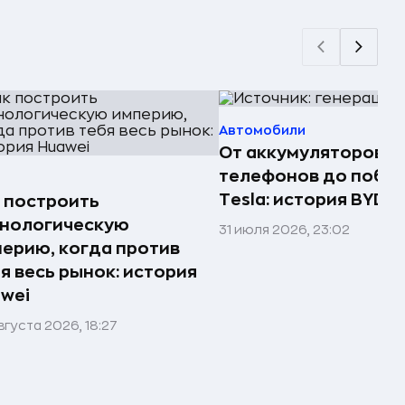
Автомобили
От аккумуляторов д
телефонов до побе
Tesla: история BYD
 построить
хнологическую
31 июля 2026, 23:02
ерию, когда против
я весь рынок: история
wei
вгуста 2026, 18:27