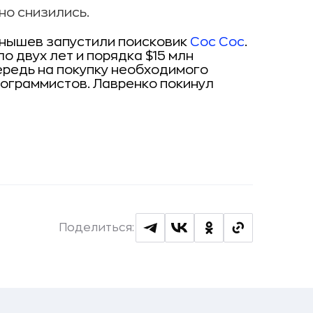
но снизились.
рнышев запустили поисковик
Coc Coc
.
о двух лет и порядка $15 млн
ередь на покупку необходимого
рограммистов. Лавренко покинул
Поделиться: