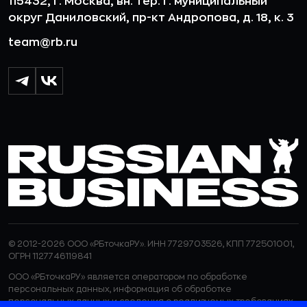
115432, г. Москва, вн. тер. г. муниципальный
округ Даниловский, пр-кт Андропова, д. 18, к. 3
team@rb.ru
© 2012-2026 ООО «РБточкаРУ». ИНН 7729703526, КПП 772501001,
ОГРН 1127746119841
ООО «РБточкаРУ» является оператором по обработке
персональных данных, информация об обработке
персональных данных и сведения о реализуемых требованиях