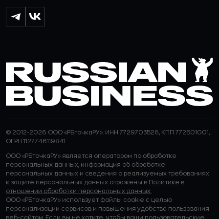
© 2012-2026 ООО «РБточкаРУ». ИНН 7729703526, КПП 772501001,
ОГРН 1127746119841
ООО «РБточкаРУ» является оператором по обработке
персональных данных, информация об обработке
персональных данных и сведения о реализуемых требованиях
к защите персональных данных отражены в
Политике в
отношении обработки персональных данных.
ООО «РБточкаРУ» использует файлы cookie с целью
персонализации сервисов и повышения удобства пользования
веб-сайтом. Если вы не хотите, чтобы ваши пользовательские