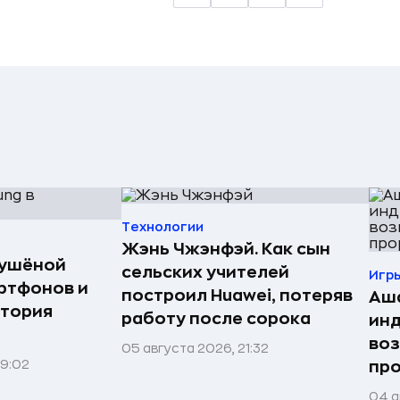
Технологии
Жэнь Чжэнфэй. Как сын
сушёной
сельских учителей
Игр
ртфонов и
построил Huawei, потеряв
Аша
стория
работу после сорока
инд
воз
05 августа 2026, 21:32
09:02
про
04 а