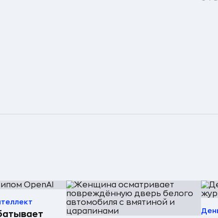
нтеллект
Ден
батывает