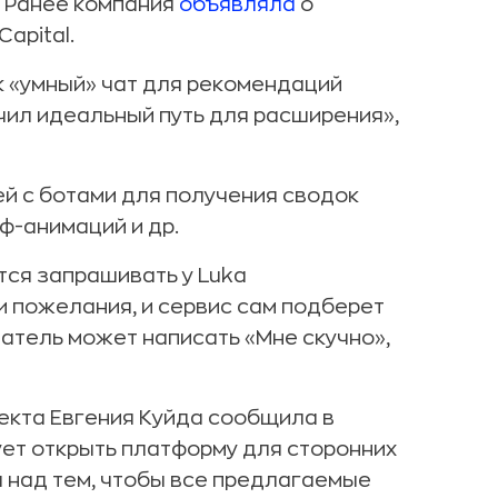
. Ранее компания
объявляла
о
apital.
к «умный» чат для рекомендаций
чил идеальный путь для расширения»,
й с ботами для получения сводок
ф-анимаций и др.
тся запрашивать у Luka
и пожелания, и сервис сам подберет
атель может написать «Мне скучно»,
екта Евгения Куйда сообщила в
ует открыть платформу для сторонних
а над тем, чтобы все предлагаемые