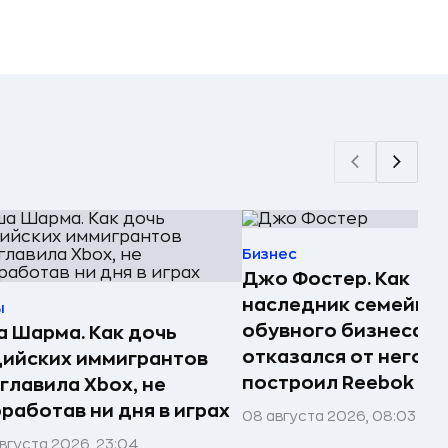
Бизнес
Джо Фостер. Как
наследник семейно
ы
обувного бизнеса
 Шарма. Как дочь
отказался от него и
ийских иммигрантов
построил Reebok
главила Xbox, не
работав ни дня в играх
08 августа 2026, 08:03
вгуста 2026, 23:04