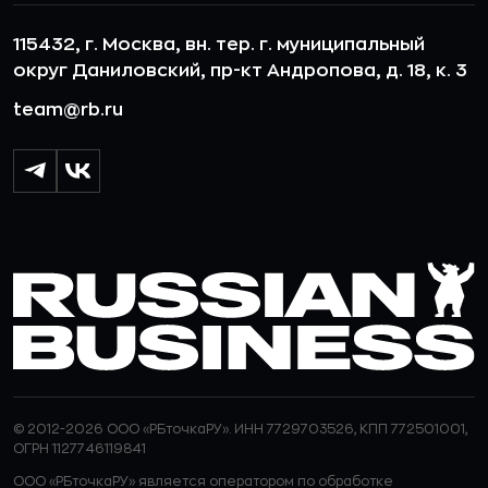
115432, г. Москва, вн. тер. г. муниципальный
округ Даниловский, пр-кт Андропова, д. 18, к. 3
team@rb.ru
© 2012-2026 ООО «РБточкаРУ». ИНН 7729703526, КПП 772501001,
ОГРН 1127746119841
ООО «РБточкаРУ» является оператором по обработке