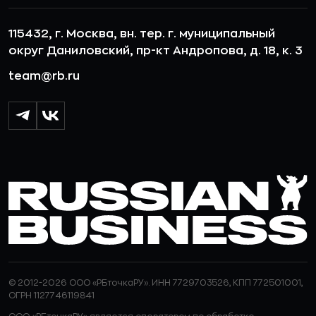
115432, г. Москва, вн. тер. г. муниципальный
округ Даниловский, пр-кт Андропова, д. 18, к. 3
team@rb.ru
© 2012-2026 ООО «РБточкаРУ». ИНН 7729703526, КПП 772501001,
ОГРН 1127746119841