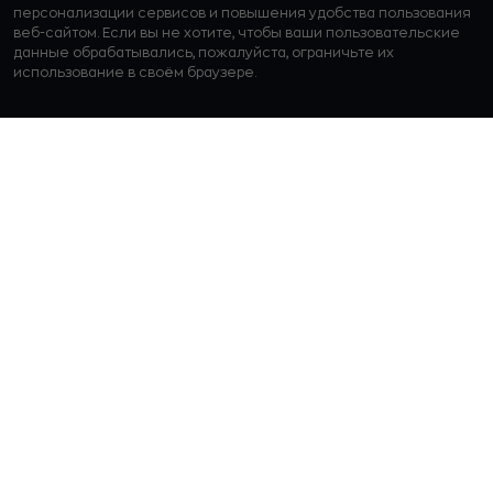
персонализации сервисов и повышения удобства пользования
веб-сайтом. Если вы не хотите, чтобы ваши пользовательские
данные обрабатывались, пожалуйста, ограничьте их
использование в своём браузере.