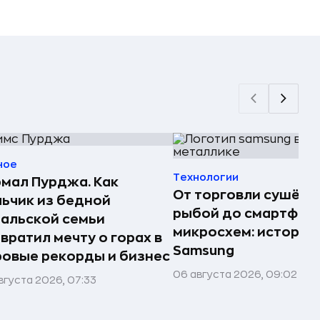
ное
Технологии
мал Пурджа. Как
От торговли сушёно
ьчик из бедной
рыбой до смартфоно
альской семьи
микросхем: история
вратил мечту о горах в
Samsung
овые рекорды и бизнес
06 августа 2026, 09:02
вгуста 2026, 07:33