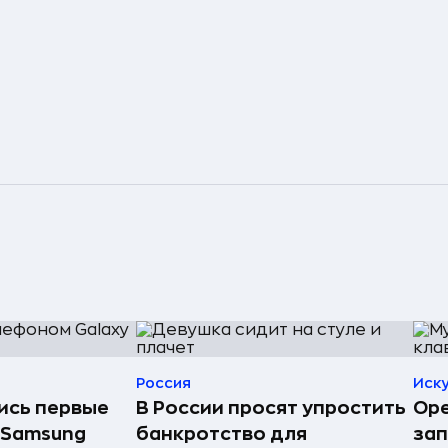
Россия
Иск
лись первые
В России просят упростить
Ope
 Samsung
банкротство для
зап