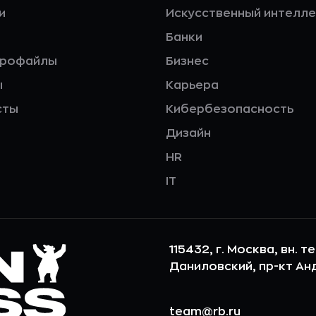
и
Искусственный интелле
Банки
профайлы
Бизнес
ы
Карьера
сты
Кибербезопасность
Дизайн
HR
IT
115432, г. Москва, вн. т
Даниловский, пр-кт Андр
team@rb.ru