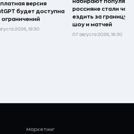
набирают популярно
платная версия
россияне стали чащ
tGPT будет доступна
ездить за границу р
 ограничений
шоу и матчей
вгуста 2026, 19:30
07 августа 2026, 18:30
Маркетинг