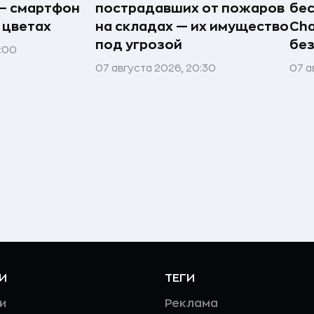
 — смартфон
пострадавших от пожаров
бес
 цветах
на складах — их имущество
Cha
под угрозой
без
1:00
07 августа 2026, 20:30
07 а
И
ТЕГИ
и
Реклама