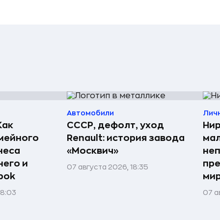
Автомобили
Лич
Как
СССР, дефолт, уход
Нир
мейного
Renault: история завода
мал
неса
«Москвич»
неп
него и
пре
07 августа 2026, 18:35
bok
мир
08:03
07 а