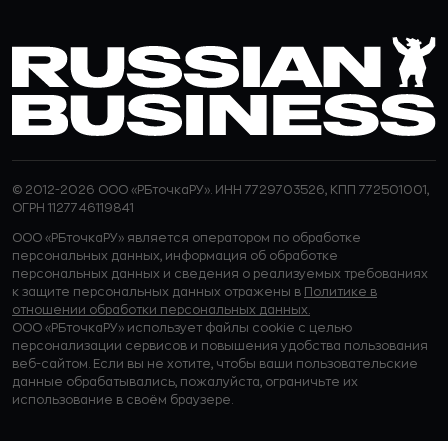
© 2012-2026 ООО «РБточкаРУ». ИНН 7729703526, КПП 772501001,
ОГРН 1127746119841
ООО «РБточкаРУ» является оператором по обработке
персональных данных, информация об обработке
персональных данных и сведения о реализуемых требованиях
к защите персональных данных отражены в
Политике в
отношении обработки персональных данных.
ООО «РБточкаРУ» использует файлы cookie с целью
персонализации сервисов и повышения удобства пользования
веб-сайтом. Если вы не хотите, чтобы ваши пользовательские
данные обрабатывались, пожалуйста, ограничьте их
использование в своём браузере.