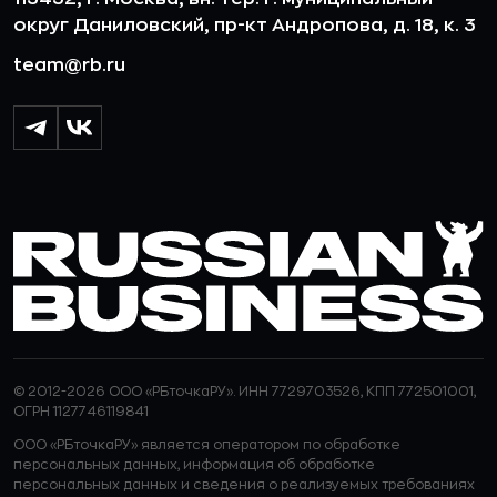
округ Даниловский, пр-кт Андропова, д. 18, к. 3
team@rb.ru
© 2012-2026 ООО «РБточкаРУ». ИНН 7729703526, КПП 772501001,
ОГРН 1127746119841
ООО «РБточкаРУ» является оператором по обработке
персональных данных, информация об обработке
персональных данных и сведения о реализуемых требованиях