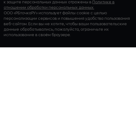
к защите персональных данных отражены в
Политике в
отношении обработки персональных данных.
ООО «РБточкаРУ» использует файлы cookie с целью
персонализации сервисов и повышения удобства пользования
веб-сайтом. Если вы не хотите, чтобы ваши пользовательские
данные обрабатывались, пожалуйста, ограничьте их
использование в своём браузере.