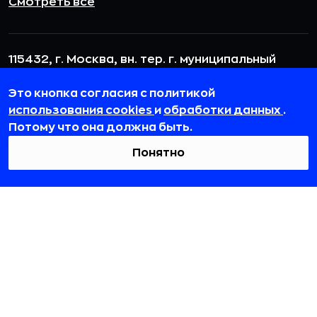
Смотреть все
115432, г. Москва, вн. тер. г. муниципальный
округ Даниловский, пр-кт Андропова, д. 18, к. 3
Это кнопка согласия с политикой
team@rb.ru
использования cookies
и
обработки данных
.
Потому что она должна быть.
Понятно
© 2012-2026 ООО «РБточкаРУ». ИНН 7729703526, КПП 772501001,