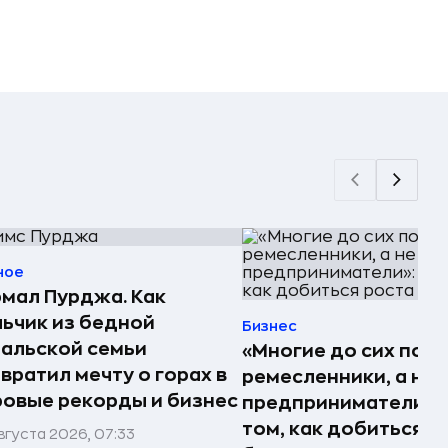
ное
мал Пурджа. Как
ьчик из бедной
Бизнес
альской семьи
«Многие до сих пор
вратил мечту о горах в
ремесленники, а не
овые рекорды и бизнес
предприниматели»: 
том, как добиться р
вгуста 2026, 07:33