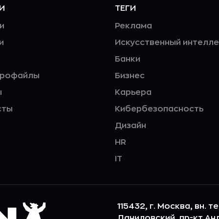
И
ТЕГИ
и
Реклама
и
Искусственный интелле
Банки
профайлы
Бизнес
ы
Карьера
сты
Кибербезопасность
Дизайн
HR
IT
115432, г. Москва, вн. т
Даниловский, пр-кт Андр