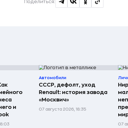
Поделиться:
Автомобили
Лич
Как
СССР, дефолт, уход
Нир
мейного
Renault: история завода
мал
неса
«Москвич»
неп
него и
пре
07 августа 2026, 18:35
bok
мир
08:03
07 а