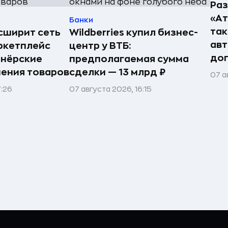
Раз
«А
Банки
так
асширит сеть
Wildberries купил бизнес-
авт
ркетплейс
центр у ВТБ:
до
тнёрские
предполагаемая сумма
нения товаров
сделки — 13 млрд ₽
07 а
7:26
07 августа 2026, 16:15