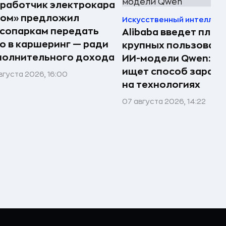
работчик электрокара
том» предложил
Искусственный интеллек
сопаркам передать
Alibaba введет плат
о в каршеринг — ради
крупных пользоват
полнительного дохода
ИИ-модели Qwen: к
ищет способ зараб
вгуста 2026, 16:00
на технологиях
07 августа 2026, 14:22