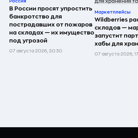
Россия
В России просят упростить
Маркетплейсы
банкротство для
Wildberries р
пострадавших от пожаров
складов — ма
на складах — их имущество
запустит пар
под угрозой
хабы для хра
07 августа 2026, 20:30
07 августа 2026, 1