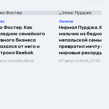
нес
Личное
 Фостер. Как
Нирмал Пурджа. Как
ледник семейного
мальчик из бедной
вного бизнеса
непальской семьи
азался от него и
превратил мечту о г
троил Reebok
мировые рекорды и 
вгуста 2026, 08:03
07 августа 2026, 07:33