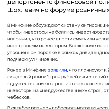
департамента финансовой пол
Шахлевич на форуме розничных
В Минфине обсуждают систему антисанкцио
чтобы инвесторы не боялись инвестировать
напомнил, что ранее власти смягчили усл
иностранным инвесторам. Вложенные инос
упрощенном порядке в рамках дивидендной 
подчеркнул чиновник.
Ранее в Минфине
заявили
, что планируют к
фондовый рынок 1 трлн рублей инвестиций 
«дружественных» стран. Интерес к инвест
инвесторы из «недружественных» стран, о
Чебесков.
В октябре размер «добровольного» взноса,