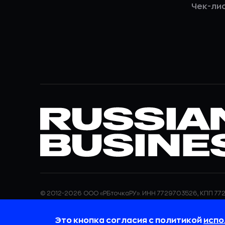
Чек-ли
© 2012-2026 ООО «РБточкаРУ». ИНН 7729703526, КПП 772
ООО «РБточкаРУ» является оператором по обработке п
информация об обработке персональных данных и све
Это кнопка согласия с политикой
испо
требованиях к защите персональных данных отражены