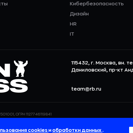
сты
Кибербезопасность
Дизайн
HR
IT
115432, г. Москва, вн. т
Даниловский, пр-кт Андр
team@rb.ru
501001, ОГРН 1127746119841
ерсональных данных,
ООО «РБточкаРУ» использует фай
дения о реализуемых
повышения удобства пользования
льзования cookies
и
обработки данных
.
 в
Политике в отношении
пользовательские данные обраба