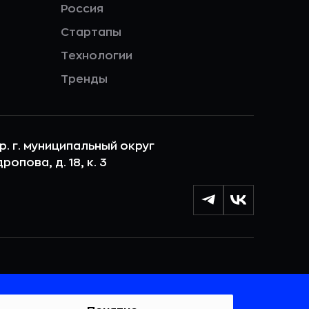
Россия
Стартапы
Технологии
Тренды
ер. г. муниципальный округ
опова, д. 18, к. 3
лы cookie с целью персонализации сервисов и
 веб-сайтом. Если вы не хотите, чтобы ваши
тывались, пожалуйста, ограничьте их использование в