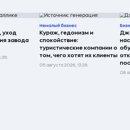
Немалый бизнес
Биз
, уход
Кураж, гедонизм и
Джо
рия завода
спокойствие:
нас
туристические компании о
обу
том, чего хотят их клиенты
отк
8:35
пос
05 августа 2026, 13:28
08 а