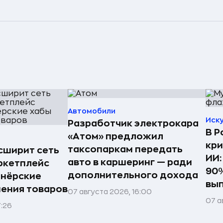
Автомобили
Иск
Разработчик электрокара
В Р
«Атом» предложил
кри
таксопаркам передать
асширит сеть
ИИ:
авто в каршеринг — ради
ркетплейс
90%
дополнительного дохода
тнёрские
вы
нения товаров
07 августа 2026, 16:00
07 а
7:26