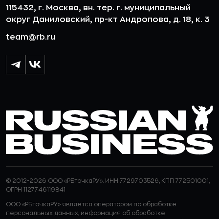
115432, г. Москва, вн. тер. г. муниципальный
округ Даниловский, пр-кт Андропова, д. 18, к. 3
team@rb.ru
© 2012-2026 ООО «РБточкаРУ». ИНН 7729703526, КПП 772501001,
ОГРН 1127746119841
ООО «РБточкаРУ» является оператором по обработке
персональных данных, информация об обработке