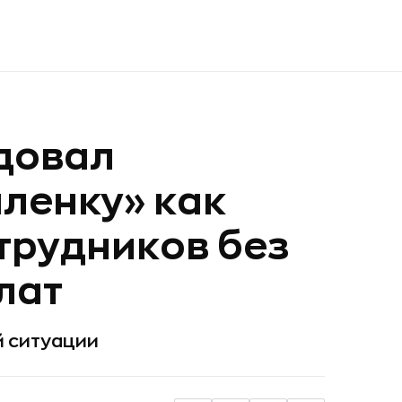
довал
аленку» как
трудников без
лат
 ситуации