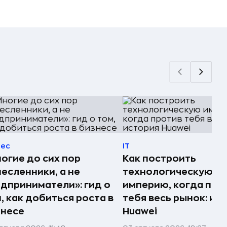
нес
IT
огие до сих пор
Как построить
есленники, а не
технологическую
дприниматели»: гид о
империю, когда про
, как добиться роста в
тебя весь рынок: ис
знесе
Huawei