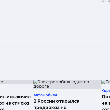
04 а
Кар
Автомобили
ин исключил
Даж
В России открылся
» из списка
не 
предзаказ на
их
ког