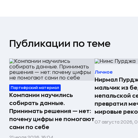
Публикации по теме
Личное
Нирмал Пурдж
мальчик из б
Партнёрский материал
Компании научились
непальской с
собирать данные.
превратил меч
Принимать решения — нет:
мировые реко
почему цифры не помогают
07 августа 2026, 0
сами по себе
21 июля 2026, 16:04