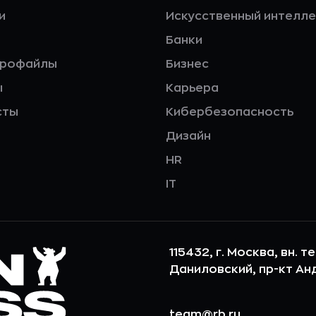
и
Искусственный интелле
Банки
профайлы
Бизнес
ы
Карьера
сты
Кибербезопасность
Дизайн
HR
IT
115432, г. Москва, вн. т
Даниловский, пр-кт Андр
team@rb.ru