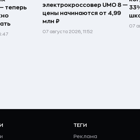
электрокроссовер UMO 8 —
— теперь
33%
цены начинаются от 4,99
жно
шк
млн ₽
ать
07 а
07 августа 2026, 11:52
8:47
И
ТЕГИ
и
Реклама