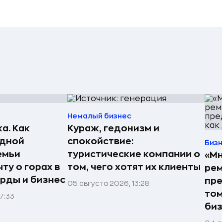
Немалый бизнес
а. Как
Кураж, гедонизм и
едной
спокойствие:
Биз
емьи
туристические компании о
«Мн
ту о горах в
том, чего хотят их клиенты
рем
рды и бизнес
пре
05 августа 2026, 13:28
том
7:33
би