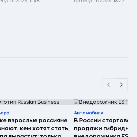
вгуста 2026, 11:48
03 августа 2026, 18:27
ьера
Автомобили
е взрослые россияне
В России стартовал
знают, кем хотят стать,
продажи гибридног
да вырастут: только
внедорожника ESTE