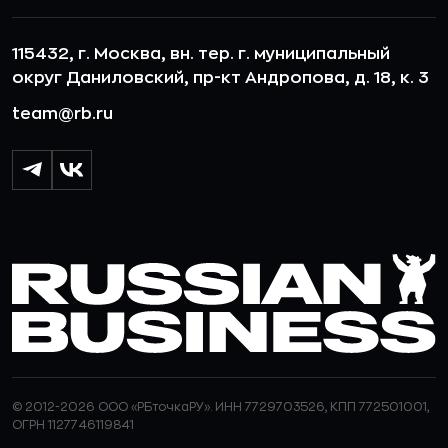
115432, г. Москва, вн. тер. г. муниципальный
округ Даниловский, пр-кт Андропова, д. 18, к. 3
team@rb.ru
© 2012-2026 ООО «РБточкаРУ». ИНН 7729703526, КПП 772501001,
ОГРН 1127746119841