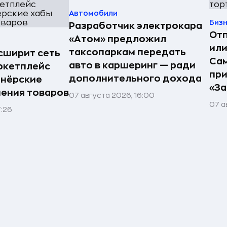
Автомобили
Биз
Разработчик электрокара
Отп
«Атом» предложил
или
таксопаркам передать
асширит сеть
Сам
авто в каршеринг — ради
ркетплейс
пр
дополнительного дохода
тнёрские
«За
нения товаров
07 августа 2026, 16:00
07 а
7:26