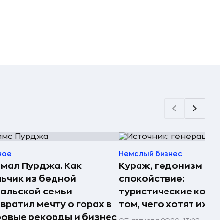
ное
Немалый бизнес
мал Пурджа. Как
Кураж, гедонизм и
ьчик из бедной
спокойствие:
альской семьи
туристические комп
вратил мечту о горах в
том, чего хотят их 
овые рекорды и бизнес