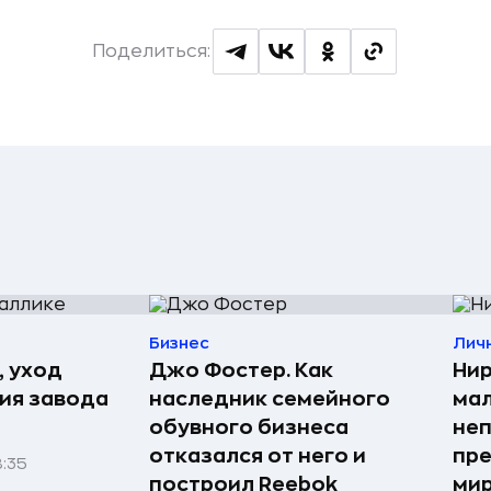
Поделиться:
Бизнес
Лич
, уход
Джо Фостер. Как
Нир
рия завода
наследник семейного
мал
обувного бизнеса
неп
отказался от него и
пре
8:35
построил Reebok
мир