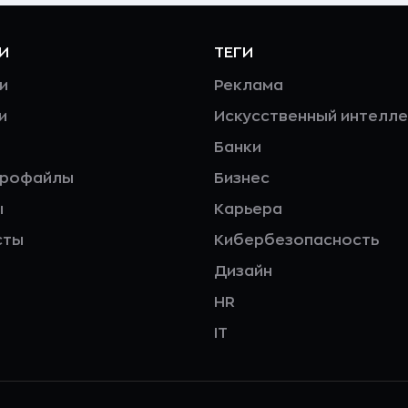
И
ТЕГИ
и
Реклама
и
Искусственный интелле
Банки
профайлы
Бизнес
ы
Карьера
сты
Кибербезопасность
Дизайн
HR
IT