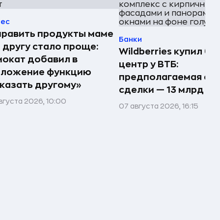
нес
равить продукты маме
Банки
 другу стало проще:
Wildberries купил би
окат добавил в
центр у ВТБ:
иложение функцию
предполагаемая су
казать другому»
сделки — 13 млрд ₽
вгуста 2026, 10:00
07 августа 2026, 16:15