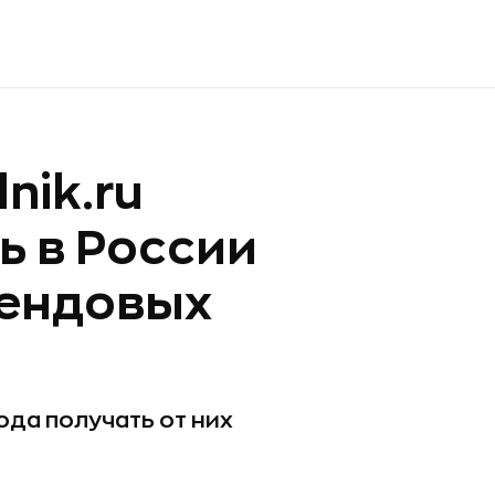
nik.ru
ь в России
рендовых
ода получать от них