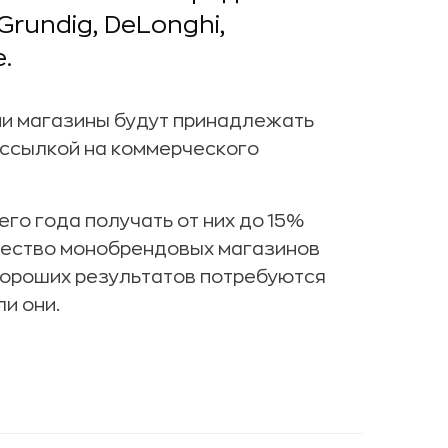
Grundig, DeLonghi,
.
ми магазины будут принадлежать
ссылкой на коммерческого
его года получать от них до 15%
ичество монобрендовых магазинов
 хороших результатов потребуются
и они.