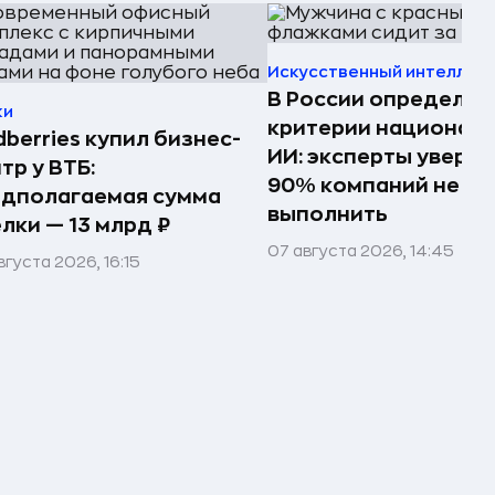
Искусственный интеллек
В России определил
ки
критерии национал
dberries купил бизнес-
ИИ: эксперты увере
тр у ВТБ:
90% компаний не см
едполагаемая сумма
выполнить
лки — 13 млрд ₽
07 августа 2026, 14:45
вгуста 2026, 16:15