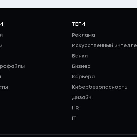
И
ТЕГИ
и
Реклама
и
Искусственный интелле
Банки
профайлы
Бизнес
ы
Карьера
сты
Кибербезопасность
Дизайн
HR
IT