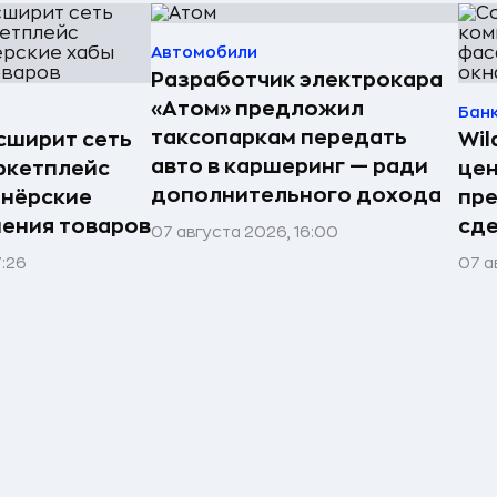
Автомобили
Разработчик электрокара
«Атом» предложил
Бан
таксопаркам передать
асширит сеть
Wil
авто в каршеринг — ради
ркетплейс
цен
дополнительного дохода
тнёрские
пр
нения товаров
сде
07 августа 2026, 16:00
7:26
07 а