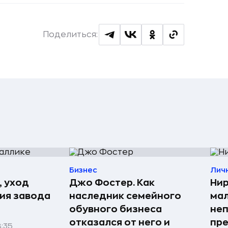
Поделиться:
Бизнес
Лич
, уход
Джо Фостер. Как
Нир
рия завода
наследник семейного
мал
обувного бизнеса
неп
отказался от него и
пре
8:35