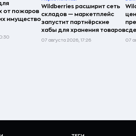
для
Wildberries расширит сеть
Wil
 от пожаров
складов — маркетплейс
цен
 их имущество
запустит партнёрские
пр
хабы для хранения товаров
сде
0:30
07 августа 2026, 17:26
07 а
И
ТЕГИ