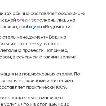
ницах обычно составляет около 3–5%
их дней отели заполнены лишь на
осквичи,
сообщили
«Ведомости».
с отель менеджмент» Вадима
ться в отеле — чуть ли не
легально провести, например,
овам, в основном с такими целями
уация и в подмосковных отелях. По
и заняты москвичами и жителями
 составляет практически 100%.
ких часах езды на машине от
услуги, что и в столице, но за