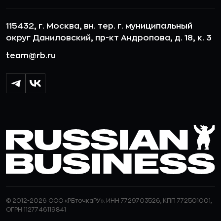
115432, г. Москва, вн. тер. г. муниципальный
округ Даниловский, пр-кт Андропова, д. 18, к. 3
team@rb.ru
© 2012-2026 ООО «РБточкаРУ». ИНН 7729703526, КПП 772501001,
ОГРН 1127746119841