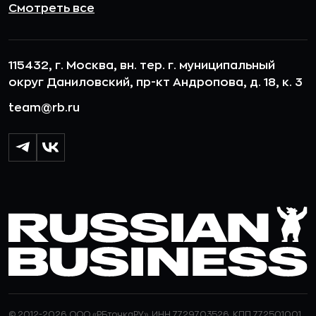
Смотреть все
115432, г. Москва, вн. тер. г. муниципальный
округ Даниловский, пр-кт Андропова, д. 18, к. 3
team@rb.ru
© 2012-2026 ООО «РБточкаРУ». ИНН 7729703526, КПП 772501001,